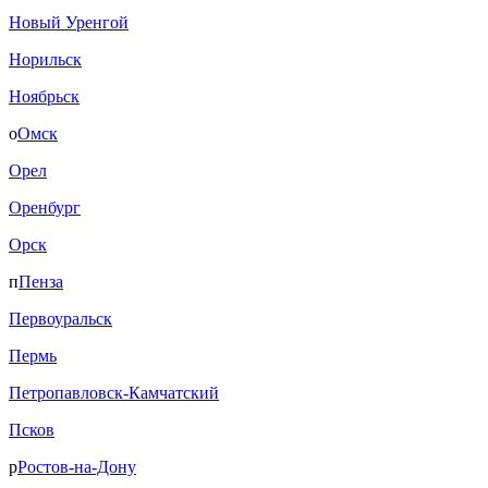
Новый Уренгой
Норильск
Ноябрьск
о
Омск
Орел
Оренбург
Орск
п
Пенза
Первоуральск
Пермь
Петропавловск-Камчатский
Псков
р
Ростов-на-Дону