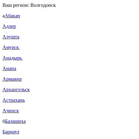
Ваш регион:
Волгодонск
а
Абакан
Адлер
Алушта
Амурск
Анадырь
Анапа
Армавир
Архангельск
Астрахань
Ачинск
б
Балашиха
Барнаул