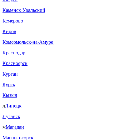
Каменск-Уральский
Кемерово
Киров
Комсомольск-на-Амуре
Краснодар
Красноярск
Курган
Курск
Кызыл
л
Липецк
Луганск
м
Магадан
Магнитогорск