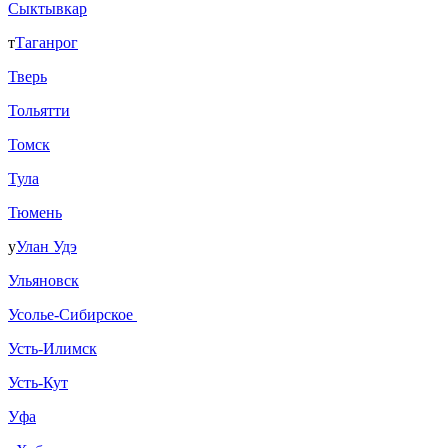
Сыктывкар
т
Таганрог
Тверь
Тольятти
Томск
Тула
Тюмень
у
Улан Удэ
Ульяновск
Усолье-Сибирское
Усть-Илимск
Усть-Кут
Уфа