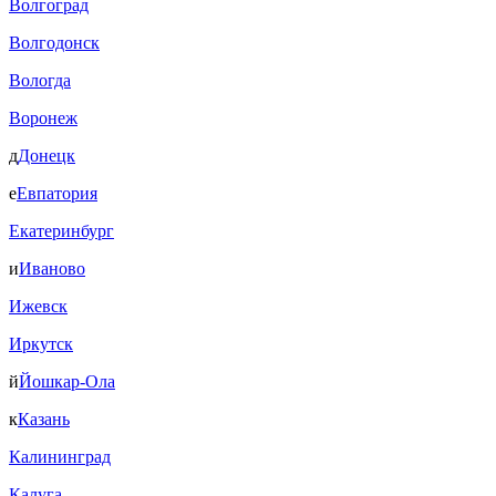
Волгоград
Волгодонск
Вологда
Воронеж
д
Донецк
е
Евпатория
Екатеринбург
и
Иваново
Ижевск
Иркутск
й
Йошкар-Ола
к
Казань
Калининград
Калуга